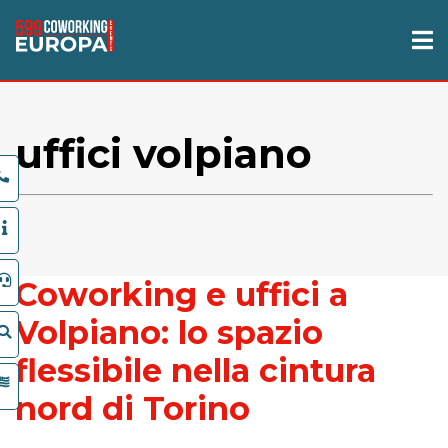
uffici volpiano
Coworking e uffici a
Volpiano: lo spazio
flessibile nella cintura
nord di Torino