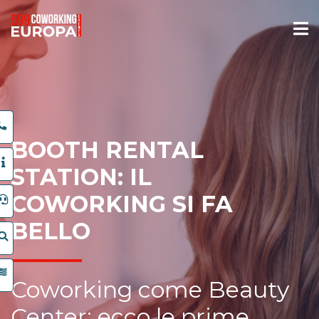
BOOTH RENTAL
STATION: IL
COWORKING SI FA
BELLO
Coworking come Beauty
Center: ecco le prime