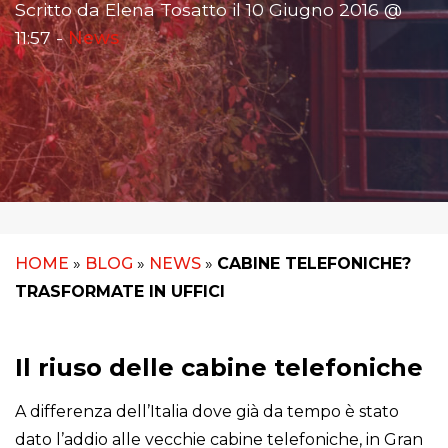
Scritto da Elena Tosatto il 10 Giugno 2016 @
11:57 -
News
HOME
»
BLOG
»
NEWS
»
CABINE TELEFONICHE?
TRASFORMATE IN UFFICI
Il riuso delle cabine telefoniche
A differenza dell’Italia dove già da tempo è stato
dato l’addio alle vecchie cabine telefoniche, in Gran