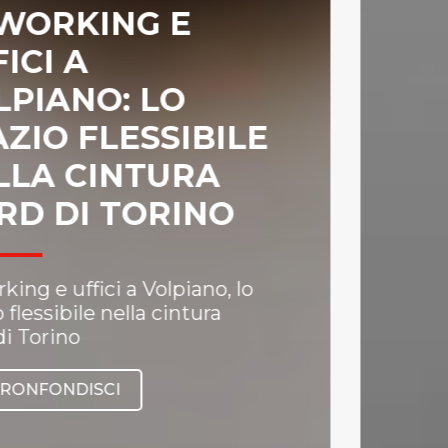
POSTALE
VOLPIANO: IL
SERVIZIO
PROFESSIONALE
PER LA TUA
CORRISPONDENZA
Gestisci la tua corrispondenza
aziendale con un indirizzo
prestigioso a nord di Torino
APPRONFONDISCI