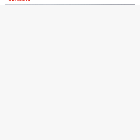
Coworking: è anche spazio per colloqui Nella
selezione del personale, è fondamentale trovare il
giusto spazio per colloqui. E oggi anche un
Coworking o un Business center diventano lo spazio