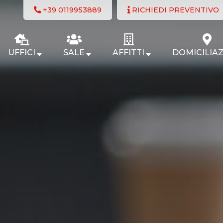
+39 0119953889
RICHIEDI PREVENTIVO
UFFICI
SALE
AFFITTI
DOMICILIAZ