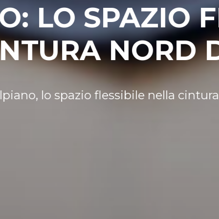
ZIO PROFESSI
CORRISPONDEN
 corrispondenza aziendale con un indiri
SCI