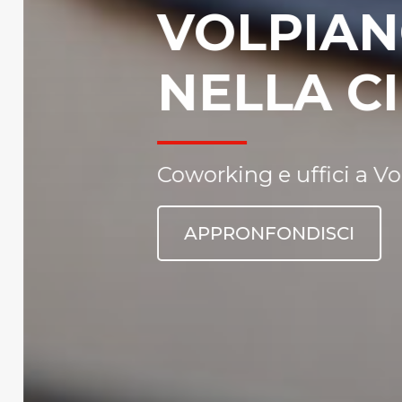
SERVI
TUA 
Gestisci la tua
APPRONFONDI